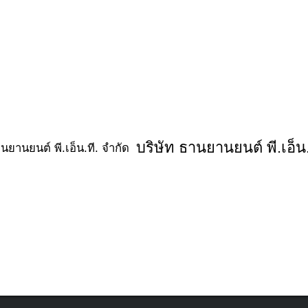
อะไหล่แท้
บริษัท ธานยานยนต์ พี.เอ็น.
ฝาปิดกระปุกน้ำมันเบรค
พฤษภาคม 16, 2022
รายละเอียดสินค้า ฝาปิดกระปุกน้ำมันเบรค แบ
บรูน๊อตตรง และ […]