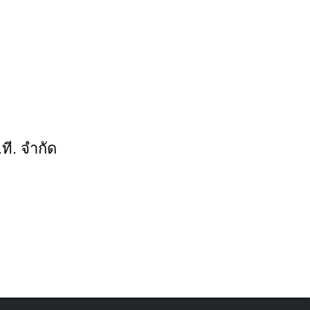
ที. จำกัด
กระจกมองหลัง
มกราคม 1, 2022
รายละเอียดสินค้า เราเป็นตัวแทนจำหน่าย
อะไหล่รถจักรยานยนต […]