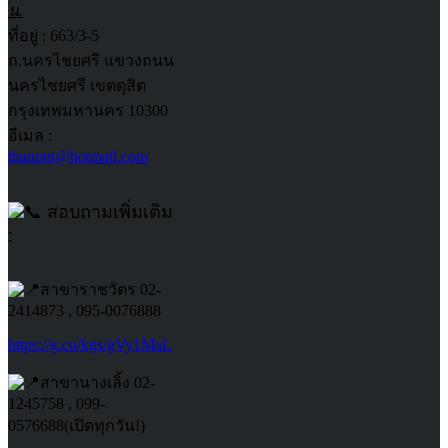
น.
ที่อยู่ : 663/3-5
ถ.นครไชยศรี แขวงถนน
นครไชยศรี เขตดุสิต
กรุงเทพมหานคร 10300
อีเมล :
thanpnt@hotmail.com
สอบถามเพิ่มเติม
:
สาขาราชวัตร 02-
2414873 , 095-0076888
https://g.co/kgs/gVy1MaL
สาขานางเลิ้ง 02-
1245758 , 099-
0576688(เปิดทุกวัน!)