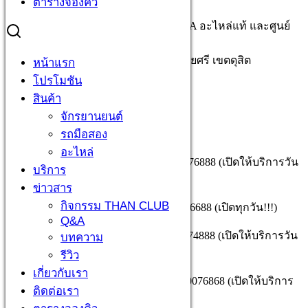
ตารางจองคิว
ตัวแทนจำหน่ายรถจักรยานยนต์ HONDA อะไหล่แท้ และศูนย์
บริการ
663/3-5 ถ.นครไชยศรี แขวงถนนนครไชยศรี เขตดุสิต
หน้าแรก
กรุงเทพมหานคร 10300
โปรโมชัน
สินค้า
สอบถามเพิ่มเติมได้ทั้ง 4 สาขา
จักรยานยนต์
เวลา 08.30 – 17.30 น.
รถมือสอง
อะไหล่
สาขาราชวัตร 02-2414873 , 095-0076888 (เปิดให้บริการวัน
บริการ
จันทร์-เสาร์)
ข่าวสาร
กิจกรรม THAN CLUB
สาขานางเลิ้ง 02-1245758 , 099-0576688 (เปิดทุกวัน!!!)
Q&A
สาขาสามเสน 02-6695566 , 095-0074888 (เปิดให้บริการวัน
บทความ
จันทร์-เสาร์)
รีวิว
เกี่ยวกับเรา
สาขาอินทามระ 02-0776848 , 095-0076868 (เปิดให้บริการ
ติดต่อเรา
วันจันทร์-เสาร์)