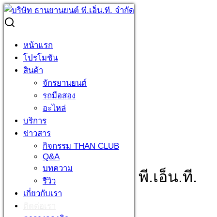
Skip
to
Search
Search
content
for:
ติดต่อเรา
หน้าแรก
Home
»
ติดต่อเรา
โปรโมชัน
สินค้า
จักรยานยนต์
รถมือสอง
อะไหล่
บริการ
ข่าวสาร
กิจกรรม THAN CLUB
Q&A
บทความ
บริษัท ธานยานยนต์ พี.เอ็น.ที.
รีวิว
เกี่ยวกับเรา
จำกัด
ติดต่อเรา