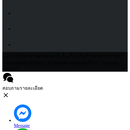
©2565 บริษัท ธานยานยนต์ พี.เอ็น.ที.จำกัด ตัวแทนจำหน่ายรถ
จักรยานยนต์ HONDA อะไหล่แท้ และศูนย์บริการ | All rights
reserved.
สอบถามรายละเอียด
Message