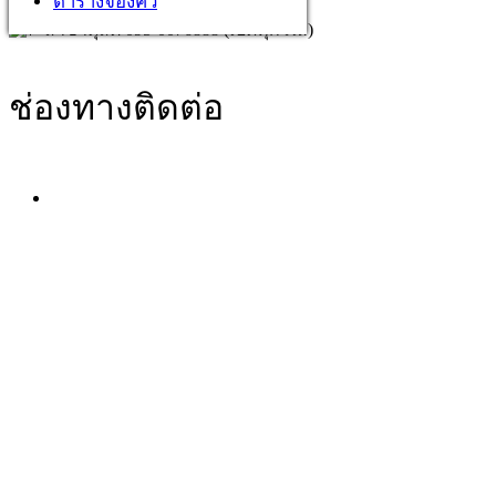
ตารางจองคิว
สาขาดุสิต 095-0076888 (เปิดทุกวัน!)
ช่องทางติดต่อ