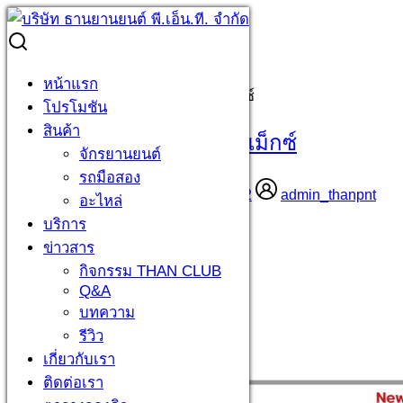
Skip
to
Search
Search
content
for:
WAVE 125 I ล้อซี่ลวด ล้อแม็กซ์
หน้าแรก
Home
»
WAVE 125 I ล้อซี่ลวด ล้อแม็กซ์
โปรโมชัน
สินค้า
WAVE 125 I ล้อซี่ลวด ล้อแม็กซ์
จักรยานยนต์
รถมือสอง
เมษายน 20, 2022
เมษายน 21, 2022
admin_thanpnt
อะไหล่
จักรยานยนต์
บริการ
ข่าวสาร
กิจกรรม THAN CLUB
Q&A
บทความ
รีวิว
เกี่ยวกับเรา
ติดต่อเรา