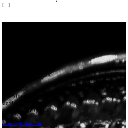
[…]
บริษัท ธานยานยนต์
พี.เอ็น.ที. จำกัด
ตัวแทนจำหน่ายรถ
จักรยานยนต์ HONDA
อะไหล่แท้ และศูนย์
บริการ
เวลาทำการ 08:30 - 17:30
น.
ที่อยู่ : 663/3-5
ถ.นครไชยศรี แขวงถนน
นครไชยศรี เขตดุสิต
กรุงเทพมหานคร 10300
อีเมล :
thanpnt@hotmail.com