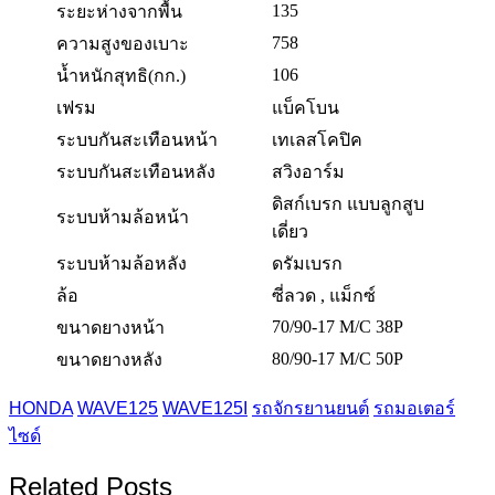
135
ระยะห่างจากพื้น
758
ความสูงของเบาะ
106
น้ำหนักสุทธิ(กก.)
เฟรม
แบ็คโบน
ระบบกันสะเทือนหน้า
เทเลสโคปิค
ระบบกันสะเทือนหลัง
สวิงอาร์ม
ดิสก์เบรก แบบลูกสูบ
ระบบห้ามล้อหน้า
เดี่ยว
ระบบห้ามล้อหลัง
ดรัมเบรก
ล้อ
ซี่ลวด , แม็กซ์
70/90-17 M/C 38P
ขนาดยางหน้า
80/90-17 M/C 50P
ขนาดยางหลัง
HONDA
WAVE125
WAVE125I
รถจักรยานยนต์
รถมอเตอร์
ไซด์
Related Posts