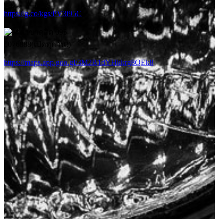
https://g.co/kgs/PV3i95C
สาขาดุสิต 095-
0076888(เปิดทุกวัน!)
https://maps.app.goo.gl/3M2B1dYHkkrg8QEk8