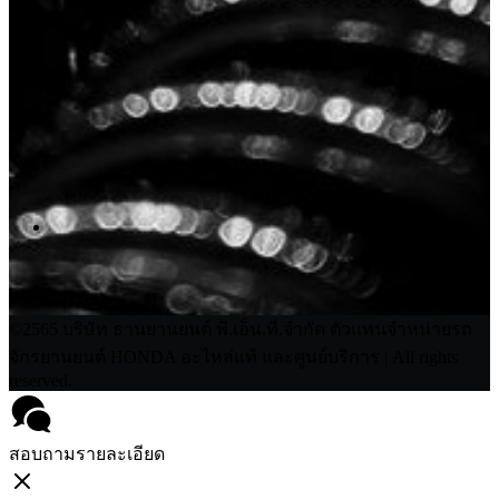
©2565 บริษัท ธานยานยนต์ พี.เอ็น.ที.จำกัด ตัวแทนจำหน่ายรถ
จักรยานยนต์ HONDA อะไหล่แท้ และศูนย์บริการ | All rights
reserved.
สอบถามรายละเอียด