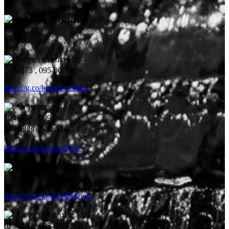
สอบถามเพิ่มเติม
:
สาขาราชวัตร 02-
2414873 , 095-0076888
https://g.co/kgs/gVy1MaL
สาขานางเลิ้ง 02-
1245758 , 099-
0576688(เปิดทุกวัน!)
https://g.co/kgs/q9jFkvc
สาขาสามเสน 02-
6695566 , 095-0074888
https://g.co/kgs/sGdKQwC
สาขาอินทามระ 02-
0776848 , 095-0076868